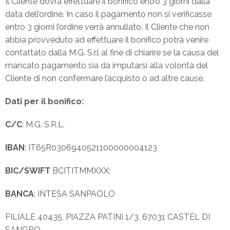
Il Cliente dovrà effettuare il bonifico entro 3 giorni dalla
data dell’ordine. In caso il pagamento non si verificasse
entro 3 giorni l’ordine verrà annullato. Il Cliente che non
abbia provveduto ad effettuare il bonifico potrà venire
contattato dalla M.G. S.r.l al fine di chiarire se la causa del
mancato pagamento sia da imputarsi alla volontà del
Cliente di non confermare l’acquisto o ad altre cause.
Dati per il bonifico:
C/C
: M.G. S.R.L.
IBAN
: IT65R0306940521100000004123
BIC/SWIFT
BCITITMMXXX:
BANCA
: INTESA SANPAOLO
FILIALE 40435, PIAZZA PATINI 1/3, 67031 CASTEL DI
SANGRO