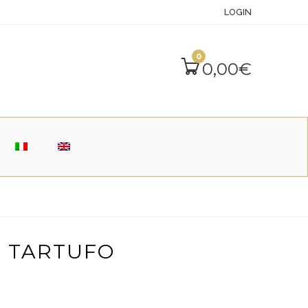
LOGIN
0
0,00
€
L TARTUFO