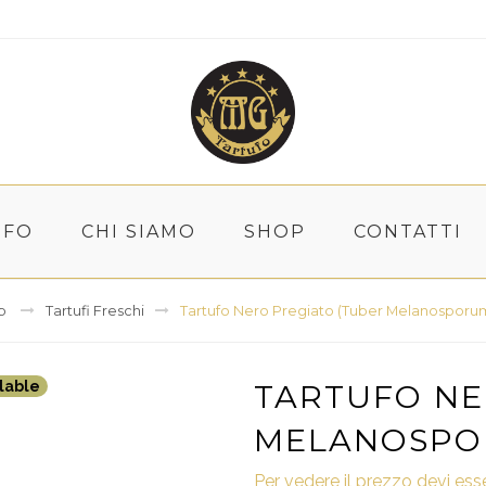
UFO
CHI SIAMO
SHOP
CONTATTI
p
Tartufi Freschi
Tartufo Nero Pregiato (Tuber Melanosporum)
ilable
TARTUFO NE
MELANOSPORU
Per vedere il prezzo devi es