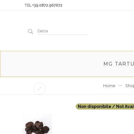
TEL
+39.0872.967672
Cerca
MG TART
Home
Sho
Non disponibile / Not Ava