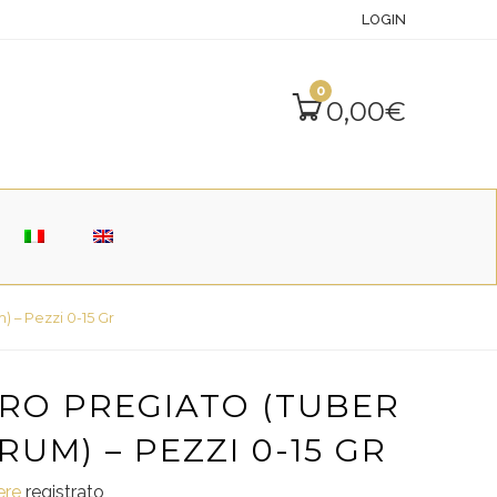
LOGIN
0
0,00
€
 – Pezzi 0-15 Gr
RO PREGIATO (TUBER
M) – PEZZI 0-15 GR
sere
registrato